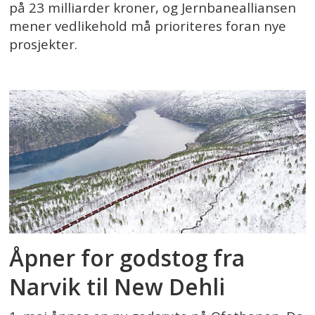
på 23 milliarder kroner, og Jernbanealliansen
mener vedlikehold må prioriteres foran nye
prosjekter.
Åpner for godstog fra
Narvik til New Dehli