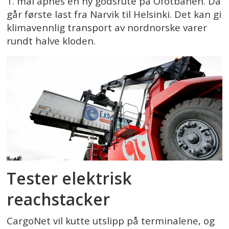
1. mai åpnes en ny godsrute på Ofotbanen. Da
går første last fra Narvik til Helsinki. Det kan gi
klimavennlig transport av nordnorske varer
rundt halve kloden.
Tester elektrisk
reachstacker
CargoNet vil kutte utslipp på terminalene, og