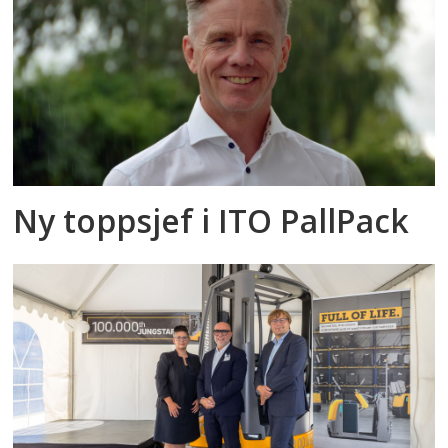
Ny toppsjef i ITO PallPack