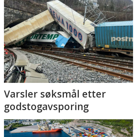
Varsler søksmål etter
godstog­avsporing