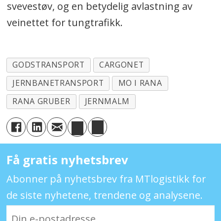
svevestøv, og en betydelig avlastning av
veinettet for tungtrafikk.
GODSTRANSPORT
CARGONET
JERNBANETRANSPORT
MO I RANA
RANA GRUBER
JERNMALM
Få gratis nyhetsbrev
Abonner på nyhetsbrev fra MTlogistikk for
de siste nyhetene, trendene og analysene.