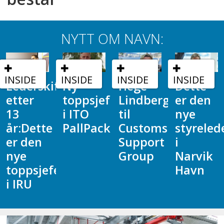
NYTT OM NAVN:
INSIDE
INSIDE
INSIDE
INSIDE
fte
Ny
Hege
Dette
NHO
toppsjef
Lindberg
er den
LT
i ITO
til
nye
styrker
PallPack
Customs
styrelederen
laget
Support
i
Group
Narvik
en
Havn