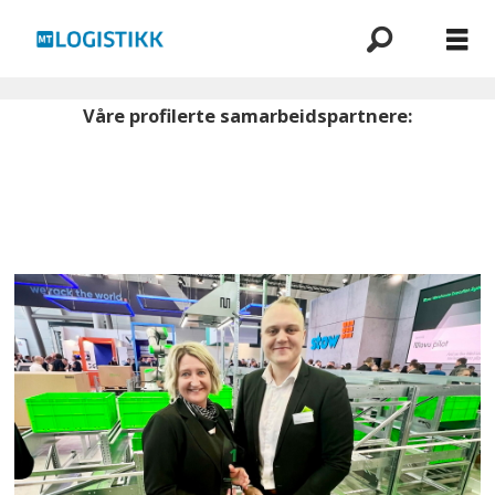
MTLogistikk.no
Våre profilerte samarbeidspartnere: