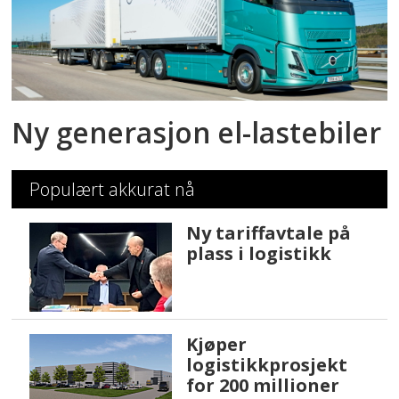
Ny generasjon el-lastebiler
Populært akkurat nå
Ny tariffavtale på
plass i logistikk
Kjøper
logistikkprosjekt
for 200 millioner