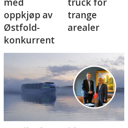
med
truck for
oppkjøp av
trange
Østfold-
arealer
konkurrent