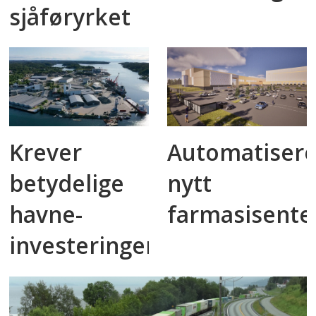
sjåføryrket
Krever
Automatisere
betydelige
nytt
havne­
farmasisente
investeringer