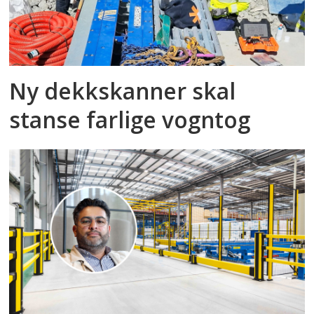
Ny dekkskanner skal
stanse farlige vogntog