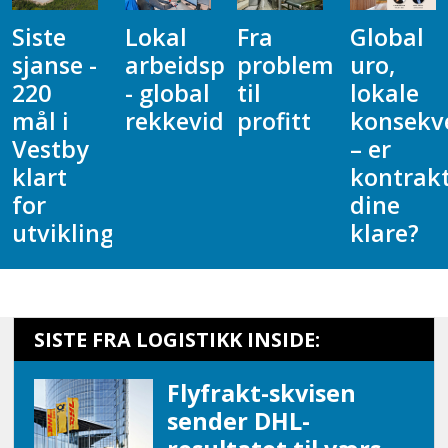
Lokal
Fra
Global
Slik
arbeidsplass
problem
uro,
innredet
- global
til
lokale
de
rekkevidde
profitt
konsekvenser
5000
– er
kvadrat
kontraktene
på
dine
rekordti
g
klare?
SISTE FRA LOGISTIKK INSIDE:
Flyfrakt-skvisen
sender DHL-