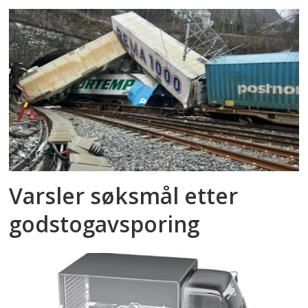
Varsler søksmål etter
godstog­avsporing