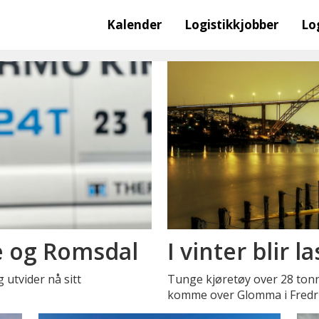
Kalender
Logistikkjobber
Lo
e og Romsdal
I vinter blir 
utvider nå sitt
Tunge kjøretøy over 28 tonn
komme over Glomma i Fredrik