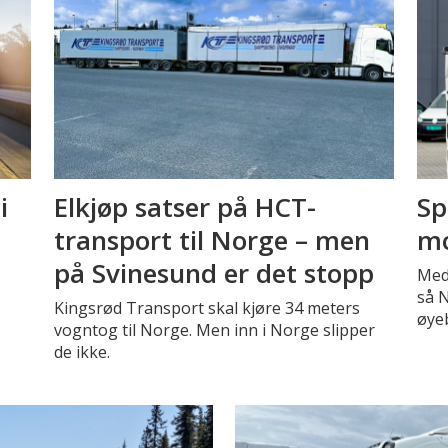
i
Elkjøp satser på HCT-
Sp
transport til Norge – men
mo
på Svinesund er det stopp
Med
så N
Kingsrød Transport skal kjøre 34 meters
øyeb
vogntog til Norge. Men inn i Norge slipper
de ikke.