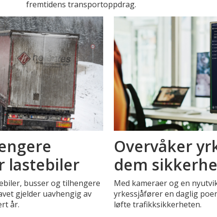
fremtidens transportoppdrag.
rengere
Overvåker yrk
 lastebiler
dem sikkerhe
ebiler, busser og tilhengere
Med kameraer og en nyutvikl
ravet gjelder uavhengig av
yrkessjåfører en daglig poen
rt år.
løfte trafikksikkerheten.