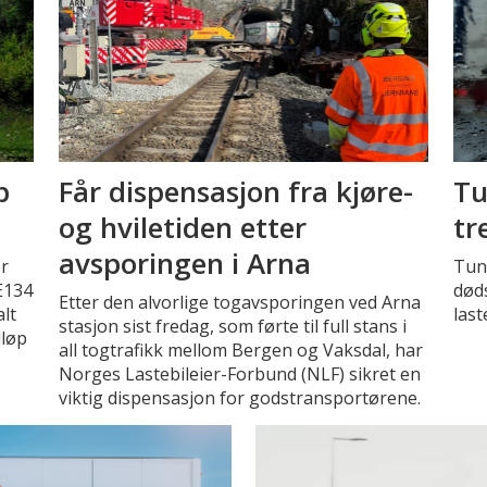
p
Får dispensasjon fra kjøre-
Tu
og hviletiden etter
tr
avsporingen i Arna
or
Tung
E134
døds
Etter den alvorlige togavsporingen ved Arna
alt
last
stasjon sist fredag, som førte til full stans i
lløp
all togtrafikk mellom Bergen og Vaksdal, har
Norges Lastebileier-Forbund (NLF) sikret en
viktig dispensasjon for godstransportørene.