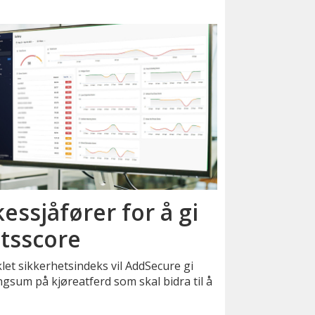
essjåfører for å gi
tsscore
et sikkerhetsindeks vil AddSecure gi
gsum på kjøreatferd som skal bidra til å