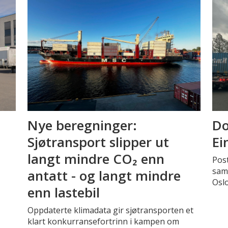
Nye beregninger:
Do
Sjøtransport slipper ut
Ei
langt mindre CO₂ enn
Pos
sama
antatt - og langt mindre
Osl
enn lastebil
Oppdaterte klimadata gir sjøtransporten et
klart konkurransefortrinn i kampen om