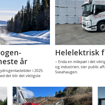
rogen-
Helelektrisk f
neste år
– Enda en milepæl i det vikt
og industrien, sier public a
drogenlastebiler i 2025.
Sveahaugen.
ed det blir det viktigste