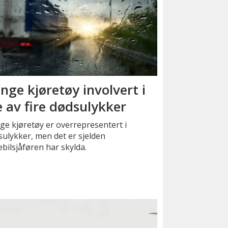
nge kjøretøy involvert i
e av fire dødsulykker
e kjøretøy er overrepresentert i
ulykker, men det er sjelden
ebilsjåføren har skylda.