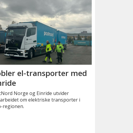
bler el-transporter med
nride
tNord Norge og Einride utvider
rbeidet om elektriske transporter i
o-regionen.