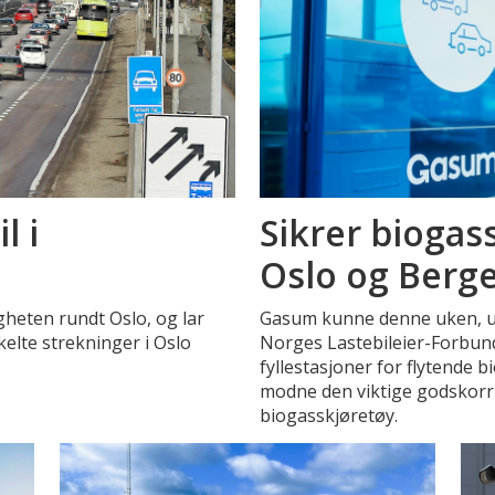
l i
Sikrer bioga
Oslo og Berg
heten rundt Oslo, og lar
Gasum kunne denne uken, un
nkelte strekninger i Oslo
Norges Lastebileier-Forbund,
fyllestasjoner for flytende bi
modne den viktige godskorr
biogasskjøretøy.