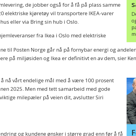
s
jemlevering, de jobber også for å få på plass samme
20 elektriske kjøretøy vil transportere IKEA-varer
D
og
hus eller via Bring sin hub i Oslo.
p
me
 hjemleveranser fra Ikea i Oslo med elektriske
ne til Posten Norge går nå på fornybar energi og andelen 
e på miljøsiden og Ikea er definitivt en av dem, sier Ke
or å nå vårt endelige mål med å være 100 prosent
r innen 2025. Men med tett samarbeid med gode
viktige milepæler på veien dit, avslutter Siri
F
 endring og kundene ønsker i større grad enn før å få