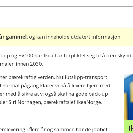
 år gammel
, og kan inneholde utdatert informasjon.
 og EV100 har Ikea har forpliktet seg til å fremskynde 
ormalen innen 2030.
n mer bærekraftig verden. Nullutslipp-transport i
ved normal pågang klarer vi nå å levere hjem med
ber med å sikre at vi også skal ha gode back-up
 sier Siri Norhagen, bærekraftsjef IkeaNorge.
I
mlevering i flere år og sammen har de jobbet