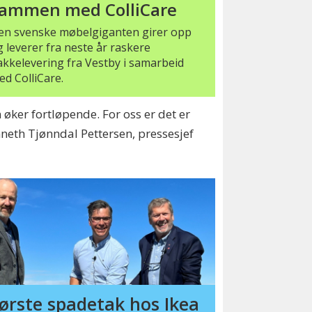
ammen med ColliCare
en svenske møbelgiganten girer opp
 leverer fra neste år raskere
akkelevering fra Vestby i samarbeid
d ColliCare.
øker fortløpende. For oss er det er
nneth Tjønndal Pettersen, pressesjef
ørste spadetak hos Ikea