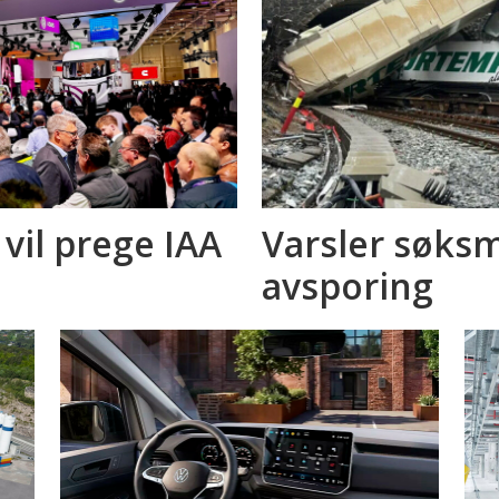
 vil prege IAA
Varsler søksm
avsporing