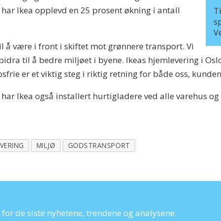
0 har Ikea opplevd en 25 prosent økning i antall
Ti
sp
Ve
l å være i front i skiftet mot grønnere transport. Vi
dra til å bedre miljøet i byene. Ikeas hjemlevering i Oslo
frie er et viktig steg i riktig retning for både oss, kunde
 har Ikea også installert hurtigladere ved alle varehus og 
EVERING
MILJØ
GODSTRANSPORT
for de siste nyhetene, trendene og analysene.