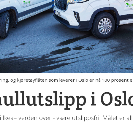
g, og kjøretøyflåten som leverer i Oslo er nå 100 prosent el
ullutslipp i Osl
 Ikea– verden over - være utslippsfri. Målet er al