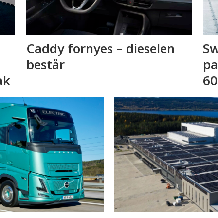
Caddy fornyes – dieselen
Sw
består
pa
ak
60