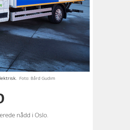
ektrisk.
Foto: Bård Gudim
o
lerede nådd i Oslo.