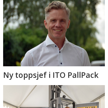
Ny toppsjef i ITO PallPack