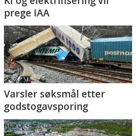
KI og elektrifisering vil
prege IAA
Varsler søksmål etter
godstog­avsporing