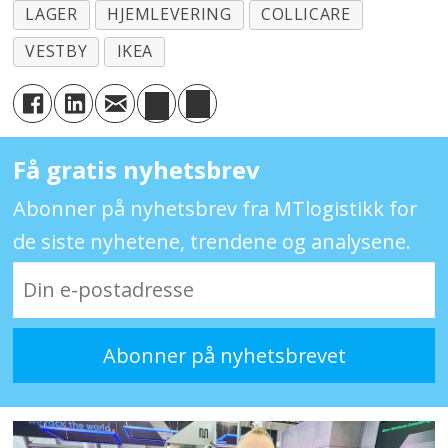
LAGER
HJEMLEVERING
COLLICARE
VESTBY
IKEA
Få gratis nyhetsbrev
Abonner på nyhetsbrev fra MTlogistikk for
de siste nyhetene, trendene og analysene.