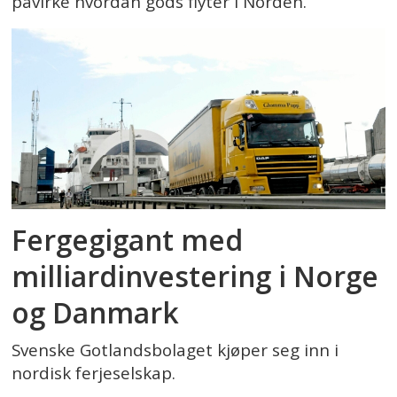
påvirke hvordan gods flyter i Norden.
Fergegigant med
milliardinvestering i Norge
og Danmark
Svenske Gotlandsbolaget kjøper seg inn i
nordisk ferjeselskap.