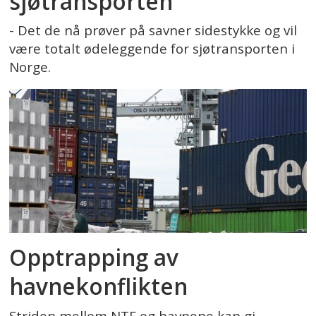
sjøtransporten
- Det de nå prøver på savner sidestykke og vil
være totalt ødeleggende for sjøtransporten i
Norge.
Opptrapping av
havnekonflikten
Striden mellom NTF og havnene kan gi