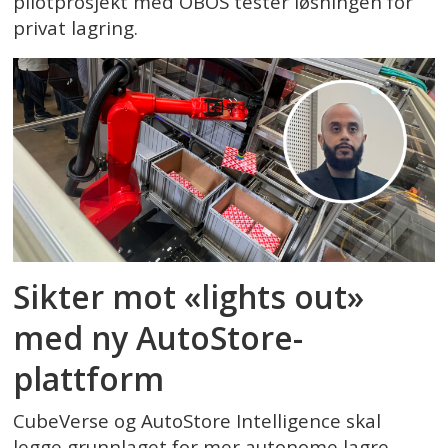
pilotprosjekt med OBOS tester løsningen for
privat lagring.
Sikter mot «lights out»
med ny AutoStore-
plattform
CubeVerse og AutoStore Intelligence skal
legge grunnlaget for mer autonome lagre.