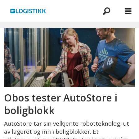
Emne:
autostore
Obos tester AutoStore i
boligblokk
AutoStore tar sin velkjente robotteknologi ut
av lageret og inn i boligblokker. Et