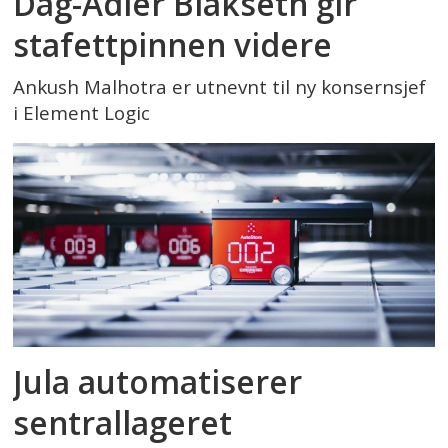
Dag-Adler Blakseth gir
stafettpinnen videre
Ankush Malhotra er utnevnt til ny konsernsjef
i Element Logic
Jula automatiserer
sentrallageret