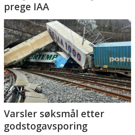
prege IAA
Varsler søksmål etter
godstog­avsporing