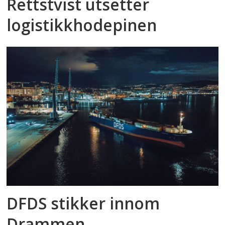
Rettstvist utsetter
logistikkhodepinen
DFDS stikker innom
Drammen