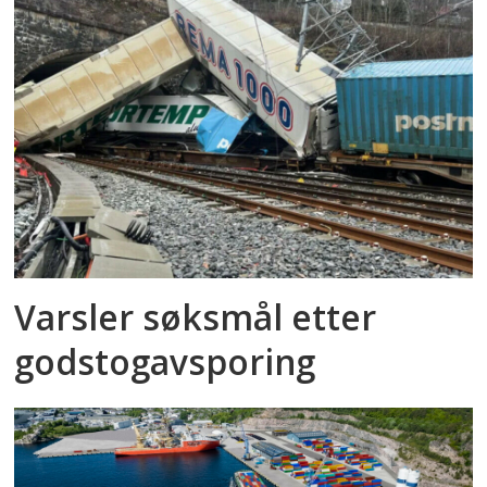
Varsler søksmål etter
godstog­avsporing