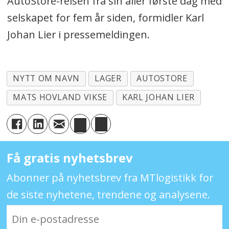
AutoStore-reisen fra sin aller første dag med
selskapet for fem år siden, formidler Karl
Johan Lier i pressemeldingen.
NYTT OM NAVN
LAGER
AUTOSTORE
MATS HOVLAND VIKSE
KARL JOHAN LIER
Få gratis nyhetsbrev
Abonner på nyhetsbrev fra MTlogistikk for
de siste nyhetene, trendene og analysene.