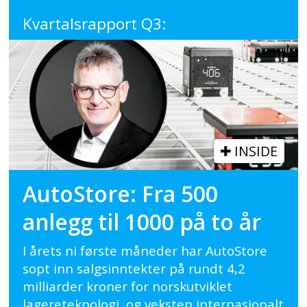
Kvartalsrapport Q3:
INSIDE
AutoStore: Fra 500
anlegg til 1000 på to år
I årets ni første måneder har AutoStore
sopt inn salgsinntekter på rundt 4,2
milliarder kroner for norskutviklet
lagereteknologi, og veksten internasjonalt