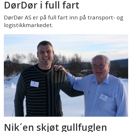
DørDør i full fart
DørDør AS er på full fart inn på transport- og
logistikkmarkedet.
Nik´en skjøt gullfuglen