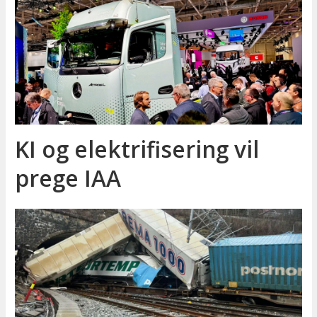
KI og elektrifisering vil
prege IAA