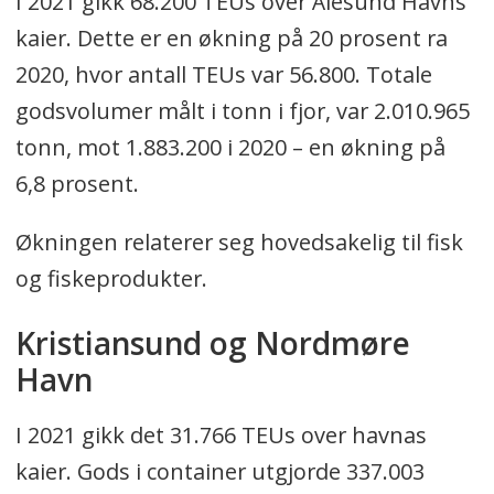
I 2021 gikk 68.200 TEUs over Ålesund Havns
kaier. Dette er en økning på 20 prosent ra
2020, hvor antall TEUs var 56.800. Totale
godsvolumer målt i tonn i fjor, var 2.010.965
tonn, mot 1.883.200 i 2020 – en økning på
6,8 prosent.
Økningen relaterer seg hovedsakelig til fisk
og fiskeprodukter.
Kristiansund og Nordmøre
Havn
I 2021 gikk det 31.766 TEUs over havnas
kaier. Gods i container utgjorde 337.003