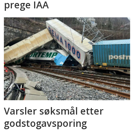
prege IAA
Varsler søksmål etter
godstog­avsporing