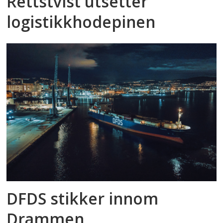
Rettstvist utsetter
logistikkhodepinen
DFDS stikker innom
Drammen