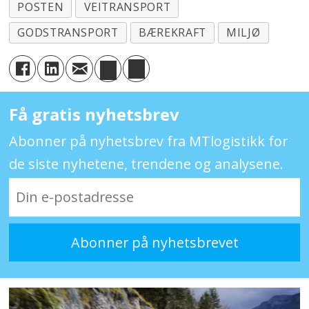
POSTEN
VEITRANSPORT
GODSTRANSPORT
BÆREKRAFT
MILJØ
Få gratis nyhetsbrev
Abonner på nyhetsbrev fra MTlogistikk for
de siste nyhetene, trendene og analysene.