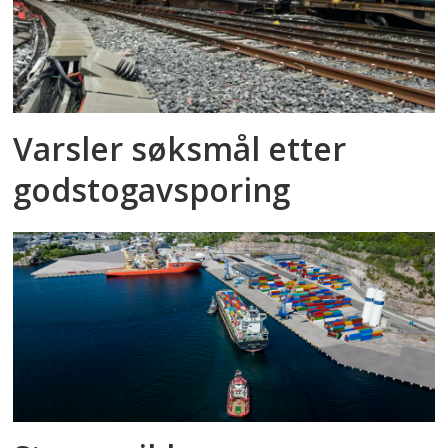
Varsler søksmål etter
godstog­avsporing