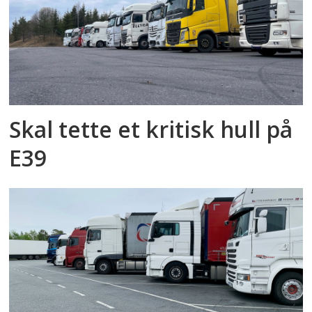
Skal tette et kritisk hull på
E39