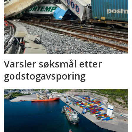
Varsler søksmål etter
godstog­avsporing