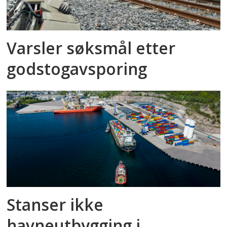
Varsler søksmål etter
godstog­avsporing
Stanser ikke
havneutbygging i