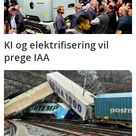
KI og elektrifisering vil
prege IAA