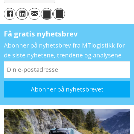
Få gratis nyhetsbrev
Abonner på nyhetsbrev fra MTlogistikk for
de siste nyhetene, trendene og analysene.