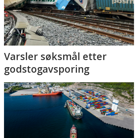
Varsler søksmål etter
godstog­avsporing