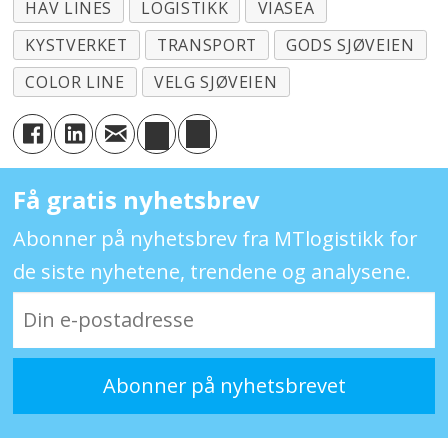
HAV LINES
LOGISTIKK
VIASEA
KYSTVERKET
TRANSPORT
GODS SJØVEIEN
COLOR LINE
VELG SJØVEIEN
Få gratis nyhetsbrev
Abonner på nyhetsbrev fra MTlogistikk for
de siste nyhetene, trendene og analysene.