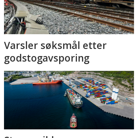
Varsler søksmål etter
godstog­avsporing