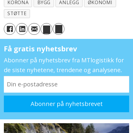
KORONA
BYGG
ANLEGG
ØKONOMI
STØTTE
Få gratis nyhetsbrev
Abonner på nyhetsbrev fra MTlogistikk for
de siste nyhetene, trendene og analysene.