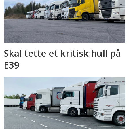
Skal tette et kritisk hull på
E39