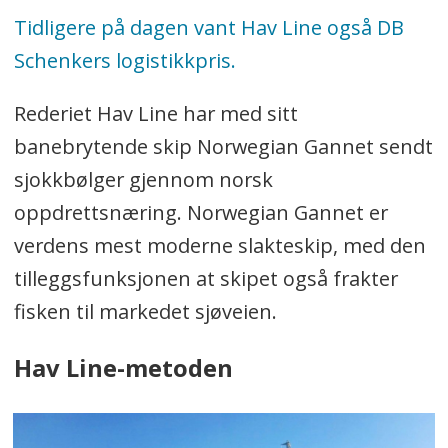
Vinneren får heder og
Tidligere på dagen vant Hav Line også DB
ære, et innrammet diplom
Schenkers logistikkpris.
og en sjekk på 15.000
Rederiet Hav Line har med sitt
kroner.
banebrytende skip Norwegian Gannet sendt
sjokkbølger gjennom norsk
JURY:
oppdrettsnæring. Norwegian Gannet er
- Eirill Bø, Handelshøyskolen
verdens mest moderne slakteskip, med den
BI (juryleder)
tilleggsfunksjonen at skipet også frakter
- Lars Inge Fenes,
fisken til markedet sjøveien.
Logistikkforeningen
og Kremmerhuset
Hav Line-metoden
AS
- Einar Olsen, Drammen