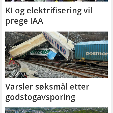
KI og elektrifisering vil
prege IAA
Varsler søksmål etter
godstog­avsporing