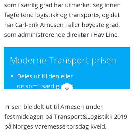
som i særlig grad har utmerket seg innen
fagfeltene logistikk og transport», og det
har Carl-Erik Arnesen i aller høyeste grad,
som administrerende direktør i Hav Line.
Moderne Transport-prisen
Deles ut til den eller
de som i særlig grad
har utmerket seg innen
fagfeltene logistikk og
Prisen ble delt ut til Arnesen under
transport.
festmiddagen på Transport&Logistikk 2019
på Norges Varemesse torsdag kveld.
Delt ut hvert år siden 1969