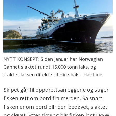
Havn
- Hans Kristian Haram,
Flowchange/Fjorårsvinner
Sekretær:
- Øyvind Ludt, redaktør
Moderne Transport
Liste over tidligere vinnere av
NYTT KONSEPT: Siden januar har Norwegian
Moderne Transport-prisen.
Gannet slaktet rundt 15.000 tonn laks, og
fraktet laksen direkte til Hirtshals.
Hav Line
Skipet går til oppdrettsanleggene og suger
fisken rett om bord fra merden. Så snart
fisken er om bord blir den bedøvet, slaktet
og sløyet. Etter sløying blir fisken lagt i RSW-