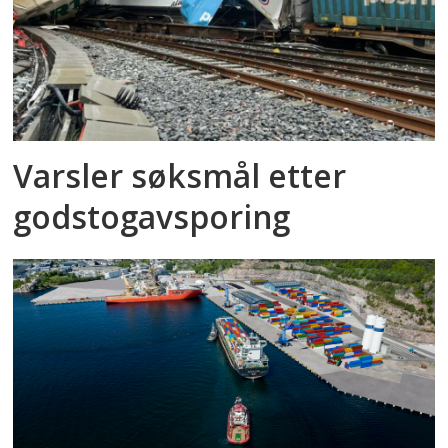
Varsler søksmål etter
godstog­avsporing