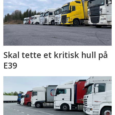
Skal tette et kritisk hull på
E39