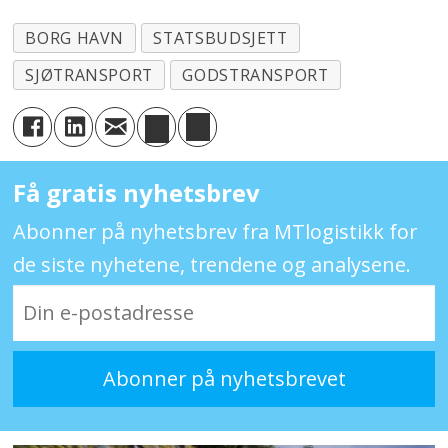
BORG HAVN
STATSBUDSJETT
SJØTRANSPORT
GODSTRANSPORT
Få gratis nyhetsbrev
Abonner på nyhetsbrev fra MTlogistikk for
de siste nyhetene, trendene og analysene.