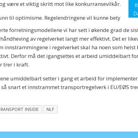
og være et viktig skritt mot like konkurransevilkår.
R
D
runn til optimisme. Regelendringene vil kunne bety
te forretningsmodellene vi har sett i økende grad de siste
håndheving av regelverket langt mer effektivt. Det er likev
om innstrammingene i regelverket skal ha noen som helst
ktivt. Derfor må det igangsettes et arbeid umiddelbart fo
trer i kraft.
tene umiddelbart setter i gang et arbeid for implementerin
 så snart et innstrammet transportregelverk i EU/EØS trer 
TRANSPORT INSIDE
NLF