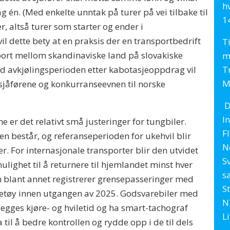
h
g én. (Med enkelte unntak på turer på vei tilbake til
1
, altså turer som starter og ender i
l dette bety at en praksis der en transportbedrift
T
port mellom skandinaviske land på slovakiske
m
ed avkjølingsperioden etter kabotasjeoppdrag vil
T
M
 sjåførene og konkurranseevnen til norske
D
In
ne er det relativt små justeringer for tungbiler.
F
en består, og referanseperioden for ukehvil blir
N
er. For internasjonale transporter blir den utvidet
S
s mulighet til å returnere til hjemlandet minst hver
s
m blant annet registrerer grensepasseringer med
S
øretøy innen utgangen av 2025. Godsvarebiler med
N
legges kjøre- og hviletid og ha smart-tachograf
L
 til å bedre kontrollen og rydde opp i de til dels