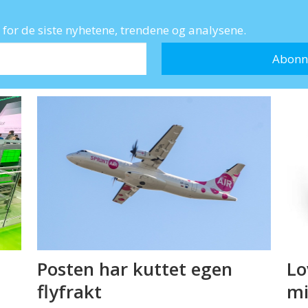
for de siste nyhetene, trendene og analysene.
Posten har kuttet egen
Lo
flyfrakt
mi