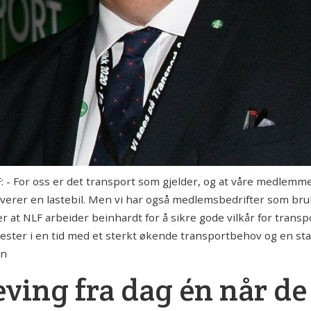
F: - For oss er det transport som gjelder, og at våre medlemm
nvolverer en lastebil. Men vi har også medlemsbedrifter som bruk
at NLF arbeider beinhardt for å sikre gode vilkår for transp
ster i en tid med et sterkt økende transportbehov og en sta
en
ving fra dag én når de