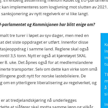
. En endelig avstemning mellom Rådet og EU-parlamentet 
gst kan implementeres som lovgivning mot slutten av 20
 sanksjonering av nytt regelverk er vi like langt.
EU-parlamentet og Kommisjonen har blitt enige om?
malt tre turer i løpet av syv dager, men med en
at det siste oppdraget er utført. Innenfor disse
K
otasjeoppdrag i samme land. Reglene skal også
In
nntil 3,5 tonn. Nytt er også at kjøretøyet SKAL
i
hver 8. uke. Det åpnes også for at medlemslandene
t
nerte transporter. Selv om dette kan virke som små
T
dlingene godt nytt for norske lastebileiere. De
me
om en ytterligere liberalisering av regelverket, og
å
si
ng er at tredjelandskjøring nå underlegges
I
 dette at sjåfører skal motta samme lønn og vilkår