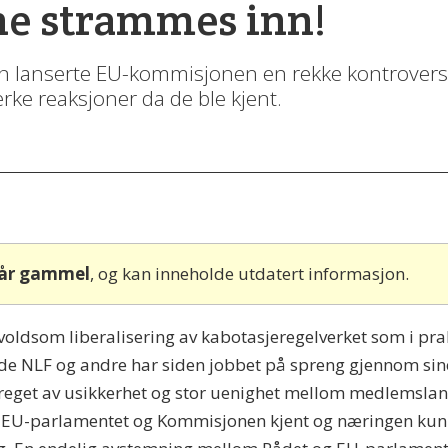
ne strammes inn!
en lanserte EU-kommisjonen en rekke kontroversie
rke reaksjoner da de ble kjent.
 år gammel
, og kan inneholde utdatert informasjon.
voldsom liberalisering av kabotasjeregelverket som i prak
åde NLF og andre har siden jobbet på spreng gjennom sine
eget av usikkerhet og stor uenighet mellom medlemslanden
 EU-parlamentet og Kommisjonen kjent og næringen kunne 