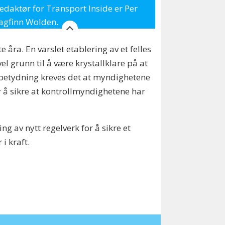
edaktør for Transport Inside er Per
agfinn Wolden.
 åra. En varslet etablering av et felles
el grunn til å være krystallklare på at
 betydning kreves det at myndighetene
r å sikre at kontrollmyndighetene har
g av nytt regelverk for å sikre et
i kraft.