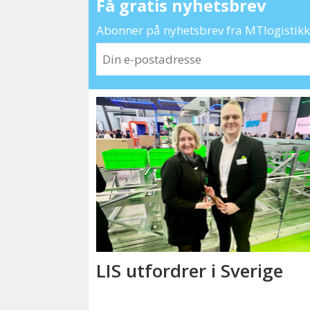
Få gratis nyhetsbrev
Abonner på nyhetsbrev fra MTlogistikk 
LIS utfordrer i Sverige