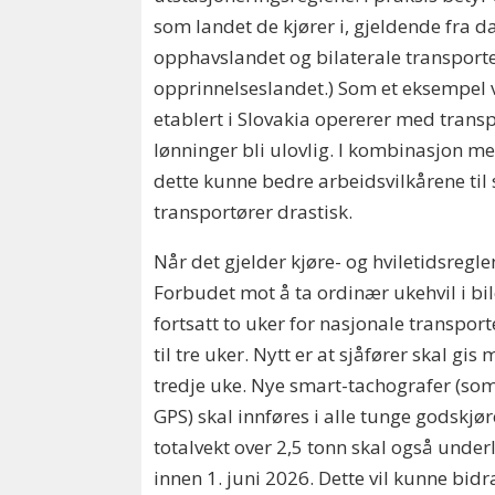
som landet de kjører i, gjeldende fra da
opphavslandet og bilaterale transporter
opprinnelseslandet.) Som et eksempel vi
etablert i Slovakia opererer med trans
lønninger bli ulovlig. I kombinasjon m
dette kunne bedre arbeidsvilkårene til
transportører drastisk.
Når det gjelder kjøre- og hviletidsregle
Forbudet mot å ta ordinær ukehvil i bil
fortsatt to uker for nasjonale transport
til tre uker. Nytt er at sjåfører skal gi
tredje uke. Nye smart-tachografer (so
GPS) skal innføres i alle tunge godskj
totalvekt over 2,5 tonn skal også under
innen 1. juni 2026. Dette vil kunne bidra