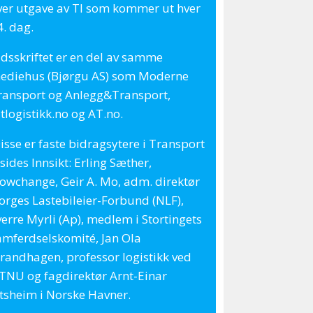
ver utgave av TI som kommer ut hver
4. dag.
idsskriftet er en del av samme
ediehus (Bjørgu AS) som Moderne
ransport og Anlegg&Transport,
tlogistikk.no og AT.no.
isse er faste bidragsytere i Transport
sides Innsikt: Erling Sæther,
lowchange, Geir A. Mo, adm. direktør
orges Lastebileier-Forbund (NLF),
verre Myrli (Ap), medlem i Stortingets
amferdselskomité, Jan Ola
trandhagen, professor logistikk ved
TNU og fagdirektør Arnt-Einar
itsheim i Norske Havner.