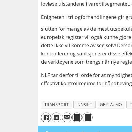
lovløse tilstandene i varebilsegmentet, 
Enigheten i trilogforhandlingene gir g
slutten for mange av de mest utspekuler
europeisk register vil også kunne gjøre 
dette ikke vil komme av seg selv! Ders
kontrollerer og sanksjonerer disse effe
de verktøyene som trengs når nye regler 
NLF tar derfor til orde for at myndighe
effektivt kontrollregime for håndheving
TRANSPORT
INNSIKT
GEIR A. MO