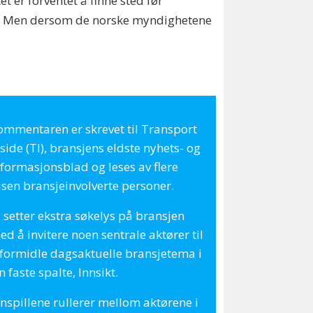
er forventet å finne sted før
21. Men dersom de norske myndighetene
ommentaren er skrevet til Transport
side (TI), bransjens eldste nyhets- og
nformasjonsblad og leses av flere
usen bransjeinvolverte personer.
I setter ekstra søkelys på bransjen
d å invitere noen sentrale aktører til
 formidle dagsaktuelle bransjetema i
n faste spalte, Innsikt.
nnspillene rullerer mellom aktørene i