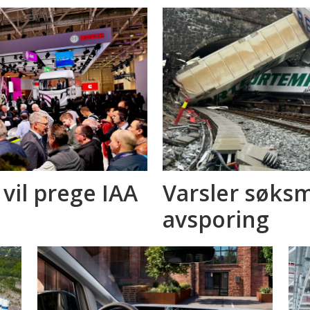
 vil prege IAA
Varsler søksm
avsporing