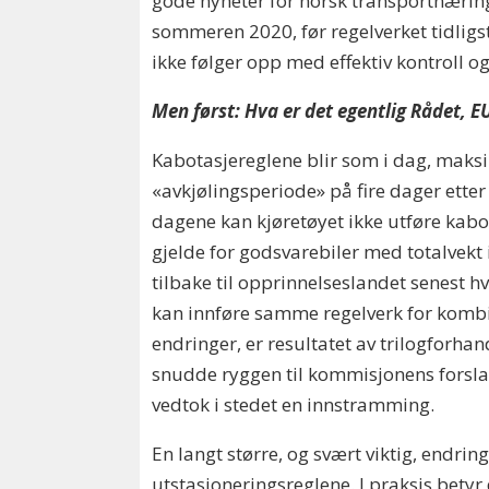
gode nyheter for norsk transportnæring
sommeren 2020, før regelverket tidli
ikke følger opp med effektiv kontroll og
Men først: Hva er det egentlig Rådet, 
Kabotasjereglene blir som i dag, maksi
«avkjølingsperiode» på fire dager etter 
dagene kan kjøretøyet ikke utføre kab
gjelde for godsvarebiler med totalvekt i
tilbake til opprinnelseslandet senest 
kan innføre samme regelverk for kombi
endringer, er resultatet av trilogforhan
snudde ryggen til kommisjonens forslag 
vedtok i stedet en innstramming.
En langt større, og svært viktig, endri
utstasjoneringsreglene. I praksis betyr