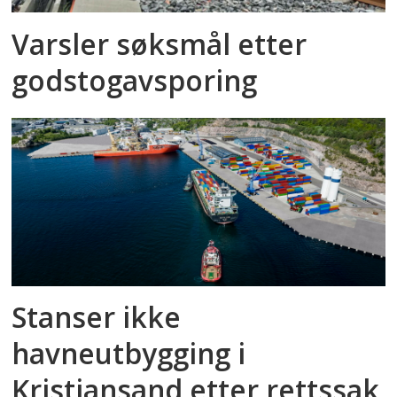
Varsler søksmål etter
godstog­avsporing
Stanser ikke
havneutbygging i
Kristiansand etter rettssak