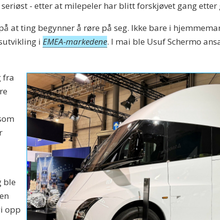
seriøst - etter at milepeler har blitt forskjøvet gang etter
 på at ting begynner å røre på seg. Ikke bare i hjemmema
sutvikling i
EMEA-markedene
. I mai ble Usuf Schermo ansat
 fra
re
 som
r
g ble
den
gi opp