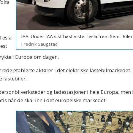
Volta
IAA: Under IAA sist høst viste Tesla frem Semi. Bi
 Tesla
Fredrik Saugstad
mest
 rykte i Europa om dagen.
erede etablerte aktører i det elektriske lastebilmarkedet.
e lastebiler.
 personbilverksteder og ladestasjoner i hele Europa, men ku
ratis når de skal inn i det europeiske markedet.