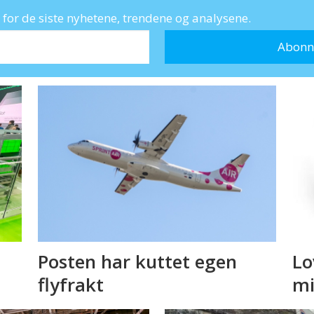
for de siste nyhetene, trendene og analysene.
Posten har kuttet egen
Lo
flyfrakt
mi