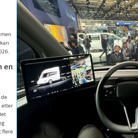
, men
a kan
026.
n en
 de
 etter
Det
 og
 flere