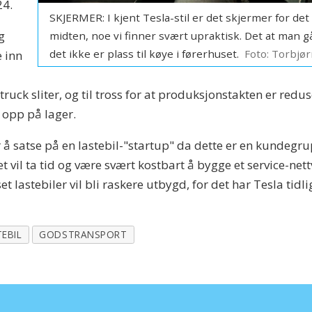
24.
SKJERMER: I kjent Tesla-stil er det skjermer for det 
g
midten, noe vi finner svært upraktisk. Det at man gå
det ikke er plass til køye i førerhuset.
Foto: Torbjø
e inn
uck sliter, og til tross for at produksjonstakten er reduse
g opp på lager.
å satse på en lastebil-"startup" da dette er en kundegr
et vil ta tid og være svært kostbart å bygge et service-net
et lastebiler vil bli raskere utbygd, for det har Tesla tidli
TEBIL
GODSTRANSPORT