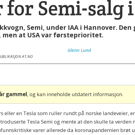
 for Semi-salg 
rekkvogn, Semi, under IAA i Hannover. Den 
, men at USA var førsteprioritet.
Glenn
Lund
PUBLIKASJON AT.NO
 år gammel
, og kan inneholde utdatert informasjon.
ller en Tesla som ruller rundt på norske landeveier, er ja
roduserte Tesla Semi og mente at den skulle ta verden 
funnskritiske varer allerede da koronapandemien brøt ut. 