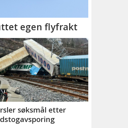
ttet egen flyfrakt
rsler søksmål etter
dstog­avsporing