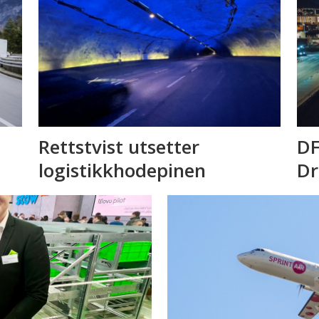
Rettstvist utsetter
DF
logistikkhodepinen
D