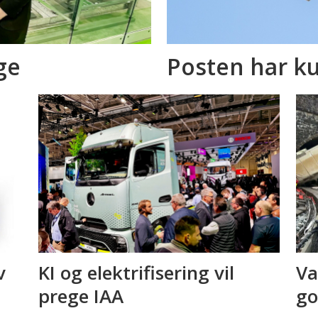
ge
Posten har ku
v
KI og elektrifisering vil
Va
prege IAA
go