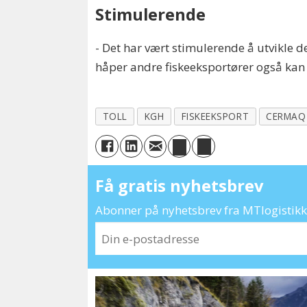
Stimulerende
- Det har vært stimulerende å utvikle
håper andre fiskeeksportører også kan 
TOLL
KGH
FISKEEKSPORT
CERMAQ
Få gratis nyhetsbrev
Abonner på nyhetsbrev fra MTlogistikk 