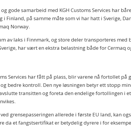
e og gode samarbeid med KGH Customs Services har båret f
ng i Finland, på samme måte som vi har hatt i Sverige, Da
ermaq Norway.
 av laks i Finnmark, og store deler transporteres med bi
 Sverige, har vært en ekstra belastning både for Cermaq o
Services har fått på plass, blir varene nå fortollet på
g og bedre kontroll. Den nye løsningen betyr ett stopp mi
 avslutte transitten og foreta den endelige fortollingen i
nnvikes.
 ved grensepasseringen allerede i første EU land, kan også
are da et fangstsertifikat er betydelig dyrere i for eksem