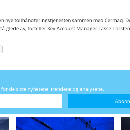
 den nye tollhåndteringstjenesten sammen med Cermaq. De
få glede av, forteller Key Account Manager Lasse Torste
for de siste nyhetene, trendene og analysene.