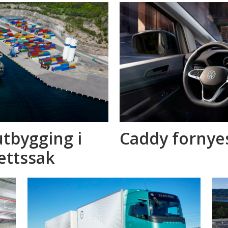
tbygging i
Caddy fornyes
rettssak