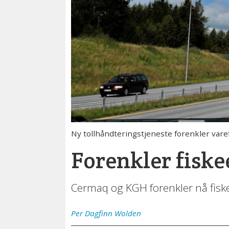
Ny tollhåndteringstjeneste forenkler varef
Forenkler fisk
Cermaq og KGH forenkler nå fiskee
Per Dagfinn
Wolden