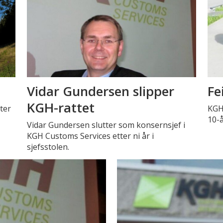
Vidar Gundersen slipper
Fe
KGH-rattet
ter
KGH
10-
Vidar Gundersen slutter som konsernsjef i
KGH Customs Services etter ni år i
sjefsstolen.