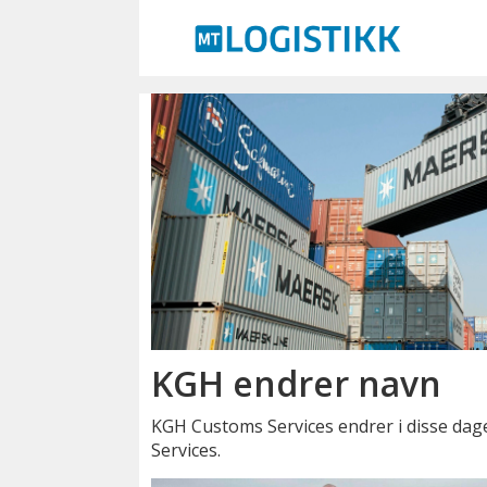
Emne:
kgh
KGH endrer navn
KGH Customs Services endrer i disse dag
Services.