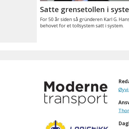
Satte grensetollen i sys
For 50 år siden så gründeren Karl G. Ha
behovet for et tollsystem satt i system.
Red
Øyvi
Ansv
Thom
Dagl