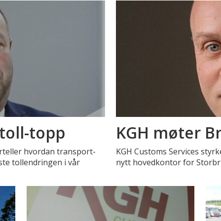
toll-topp
KGH møter Br
rteller hvordan transport-
KGH Customs Services styrk
te tollendringen i vår
nytt hovedkontor for Storbri