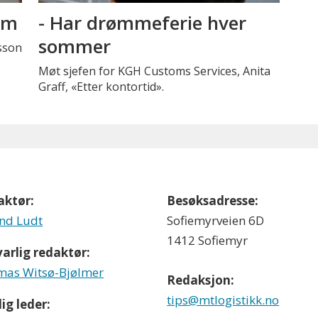
tem
- Har drømmeferie hver
sommer
nsson
Møt sjefen for KGH Customs Services, Anita
Graff, «Etter kontortid».
aktør:
Besøksadresse:
nd Ludt
Sofiemyrveien 6D
1412 Sofiemyr
arlig redaktør:
as Witsø-Bjølmer
Redaksjon:
tips@mtlogistikk.no
ig leder: