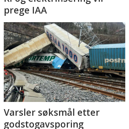
prege IAA
Varsler søksmål etter
godstog­avsporing