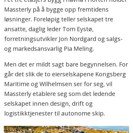
Hvor:
Vika Kino, Oslo
Massterly på å bygge opp fremtidens
løsninger. Foreløpig teller selskapet tre
Blant foredragsholderne:
ansatte, daglig leder Tom Eystø,
Thor Myklebust
, seniorforsker, Sintef
forretningsutvikler Jon Nordgard og salgs-
og Hyperloop Cargo
og markedsansvarlig Pia Meling.
Ole Andreas Hagen
, næringspolitisk
Men det er mildt sagt bare begynnelsen. For
direktør NHO LT
går det slik de to eierselskapene Kongsberg
Maritime og Wilhelmsen ser for seg, vil
Pia Meling
, VP Sales and Marketing
Massterly etablere seg som det ledende
Massterly
selskapet innen design, drift og
Lars Erik Matsson Fagernæs
, CEO
logistikktjenester til autonome skip.
Aviant