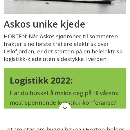
Askos unike kjede
HORTEN: Når Askos sjødroner til sommeren
frakter sine første trailere elektrisk over
Oslofjorden, er det starten på en helelektrisk
logistikk-kjede uten sidestykke i verden.
Logistikk 2022:
Har du husket å melde deg på til vårens
mest spennende logistikk-konferanse?
Når:
31. mai
I et tre etasjers bygg i havna i Horten holder