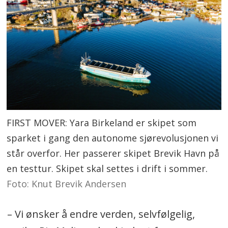
Silvija Seres
, matematiker og
teknologinvestor, LØRN.TECH
Kim Aleksander Hammer Iversen,
gründer Zendera.
Elisa Gasperini,
leder for bærekraft og
samfunnsansvar, Ahlsell Norge
FIRST MOVER: Yara Birkeland er skipet som
Se fullstendig program og kjøp
sparket i gang den autonome sjørevolusjonen vi
står overfor. Her passerer skipet Brevik Havn på
konferansebillett på
logistikk2022.no
en testtur. Skipet skal settes i drift i sommer.
Logistikk 2022 arrangeres av Logistikk
Foto: Knut Brevik Andersen
Inside og Moderne Transport i
– Vi ønsker å endre verden, selvfølgelig,
samarbeid med Logistikkforeningen.