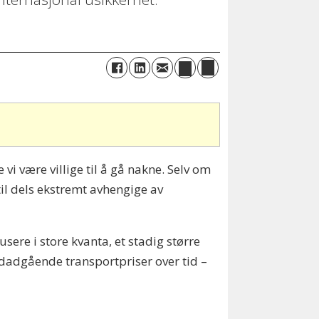
 vi være villige til å gå nakne. Selv om
til dels ekstremt avhengige av
ere i store kvanta, et stadig større
dadgående transportpriser over tid –