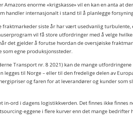
er Amazons enorme «krigskasse» vil en kan en anta at de
som handler internasjonalt i stand til å planlegge forsynin
ke fraktmarkeder siste år har vært usedvanlig turbulente, 
knuserprogram vil få store utfordringer med å velge hvilke
når det gjelder å forutse hvordan de oversjøiske fraktmar
mme som egne produksjonssteder.
oderne Transport nr. 8 2021) kan de mange utfordringene 
legges til Norge – eller til den fredelige delen av Europa. 
rgipriser og faren for at leverandører og kunder som sli
et in-ord i dagens logistikkverden. Det finnes ikke finnes n
sourcing-eggene i flere kurver enn det mange bedrifter har