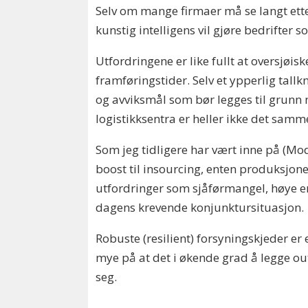
Selv om mange firmaer må se langt ett
kunstig intelligens vil gjøre bedrifter 
Utfordringene er like fullt at oversjøis
framføringstider. Selv et ypperlig tall
og avviksmål som bør legges til grunn 
logistikksentra er heller ikke det sa
Som jeg tidligere har vært inne på (M
boost til insourcing, enten produksjonen 
utfordringer som sjåførmangel, høye ene
dagens krevende konjunktursituasjon.
Robuste (resilient) forsyningskjeder er 
mye på at det i økende grad å legge out
seg.