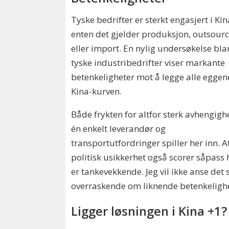
Tyske bedrifter er sterkt engasjert i Kin
enten det gjelder produksjon, outsour
eller import. En nylig undersøkelse bla
tyske industribedrifter viser markante
betenkeligheter mot å legge alle eggene
Kina-kurven.
Både frykten for altfor sterk avhengigh
én enkelt leverandør og
transportutfordringer spiller her inn. A
politisk usikkerhet også scorer såpass 
er tankevekkende. Jeg vil ikke anse det
overraskende om liknende betenkelighet
Ligger løsningen i Kina +1?