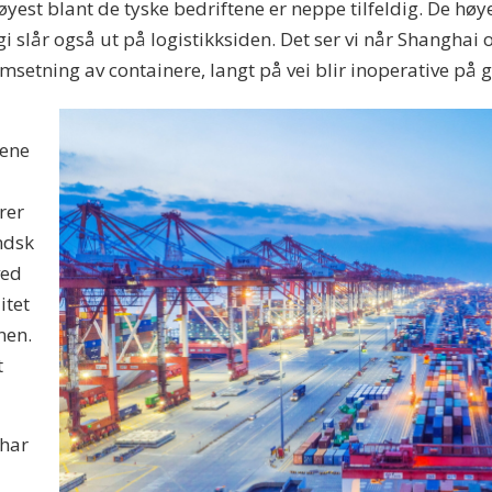
øyest blant de tyske bedriftene er neppe tilfeldig. De hø
i slår også ut på logistikksiden. Det ser vi når Shanghai
 omsetning av containere, langt på vei blir inoperative på
nene
rer
ndsk
ved
itet
nen.
t
 har