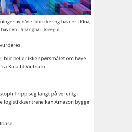
ninger av både fabrikker og havner i Kina,
 havnen i Shanghai.
loveguli
rvurderes.
r, blir heller ikke spørsmålet om høye
ra Kina til Vietnam.
stoph Tripp seg langt på vei enig i
sse logistikksentrene kan Amazon bygge
lbase.