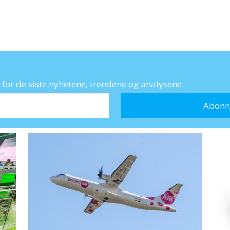
for de siste nyhetene, trendene og analysene.