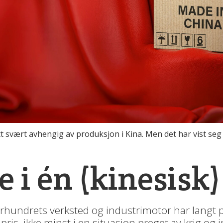
svært avhengig av produksjon i Kina. Men det har vist seg 
e i én (kinesisk
rhundrets verksted og industrimotor har langt på
pris, ikke minst i en situasjon preget av krig og 