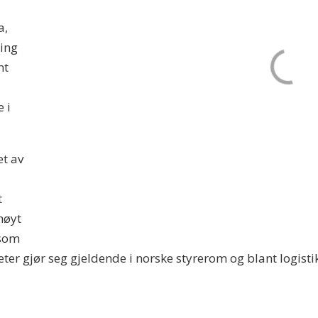
a,
cing
nt
 i
et av
t
høyt
 som
er gjør seg gjeldende i norske styrerom og blant logisti