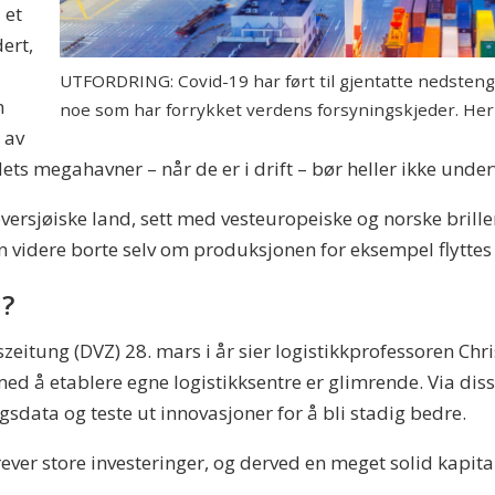
 et
ert,
UTFORDRING: Covid-19 har ført til gjentatte nedsteng
n
noe som har forrykket verdens forsyningskjeder. Her
 av
ets megahavner – når de er i drift – bør heller ikke unde
versjøiske land, sett med vesteuropeiske og norske brille
 videre borte selv om produksjonen for eksempel flyttes f
n?
zeitung (DVZ) 28. mars i år sier logistikkprofessoren Chri
ed å etablere egne logistikksentre er glimrende. Via di
sdata og teste ut innovasjoner for å bli stadig bedre.
rever store investeringer, og derved en meget solid kapita