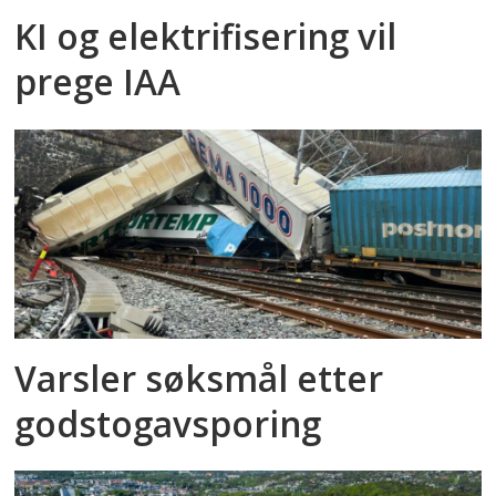
KI og elektrifisering vil
prege IAA
Varsler søksmål etter
godstog­avsporing