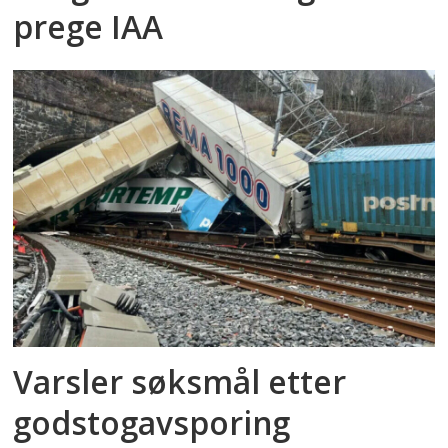
prege IAA
Varsler søksmål etter
godstog­avsporing