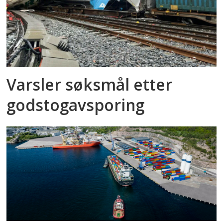
Varsler søksmål etter
godstog­avsporing