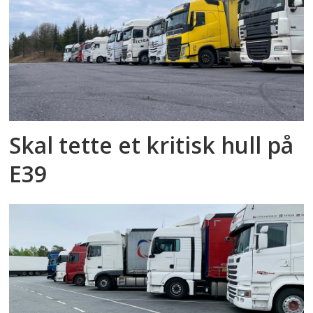
Skal tette et kritisk hull på
E39