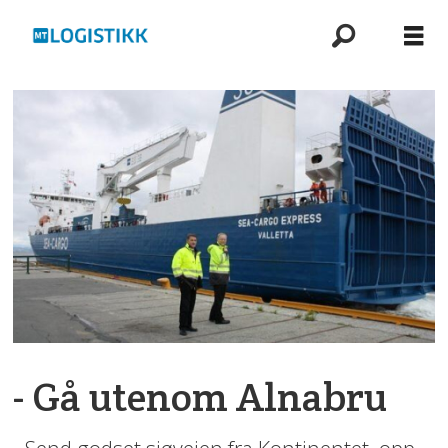
- Gå utenom Alnabru