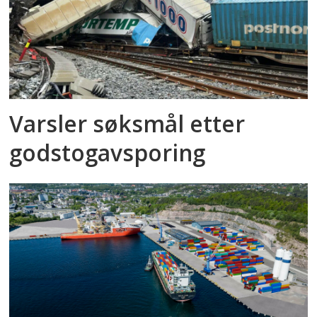
Varsler søksmål etter
godstog­avsporing