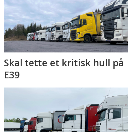
Skal tette et kritisk hull på
E39