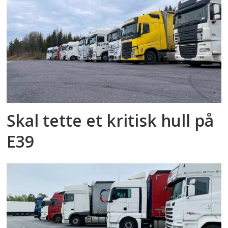
Skal tette et kritisk hull på
E39