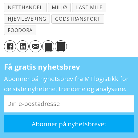
NETTHANDEL
MILJØ
LAST MILE
HJEMLEVERING
GODSTRANSPORT
FOODORA
Få gratis nyhetsbrev
Abonner på nyhetsbrev fra MTlogistikk for
de siste nyhetene, trendene og analysene.