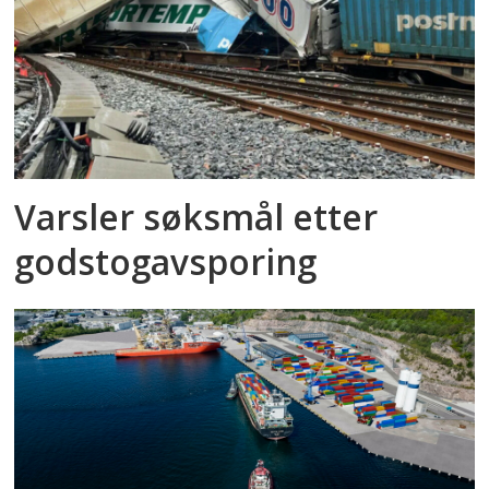
Varsler søksmål etter
godstog­avsporing