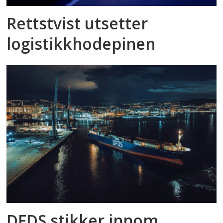
Rettstvist utsetter
logistikkhodepinen
DFDS stikker innom