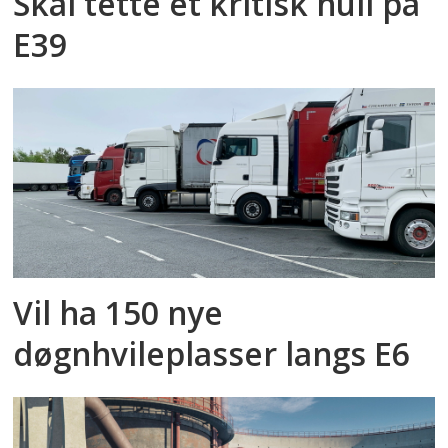
Skal tette et kritisk hull på
E39
Vil ha 150 nye
døgnhvileplasser langs E6