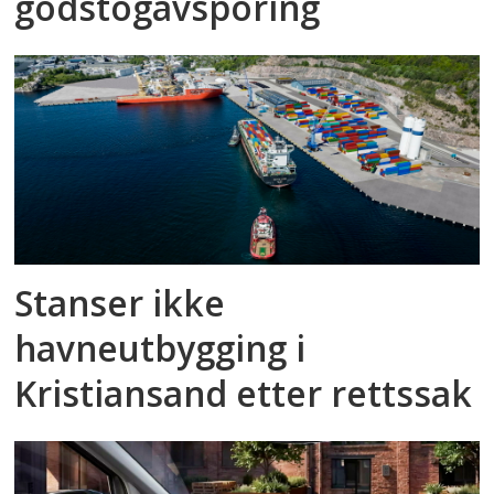
godstog­avsporing
Stanser ikke
havneutbygging i
Kristiansand etter rettssak