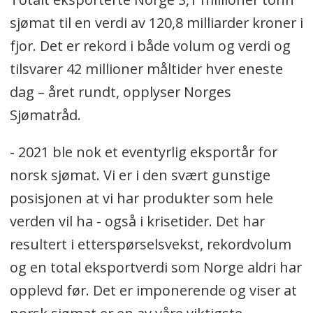
For aller første gang passerte det
sjømat til en verdi av 120,8 milliarder kroner i
totale eksportvolumet 3 millioner
fjor. Det er rekord i både volum og verdi og
tonn.
tilsvarer 42 millioner måltider hver eneste
Verdiøkningen var på hele 15,1
dag – året rundt, opplyser Norges
milliarder kroner, eller 14,3 prosent,
Sjømatråd.
sammenlignet med året før.
- 2021 ble nok et eventyrlig eksportår for
Den gamle verdirekorden fra 2019 på
norsk sjømat. Vi er i den svært gunstige
107,2 milliarder kroner ble slått med
posisjonen at vi har produkter som hele
13,6 milliarder kroner, eller 12,7
verden vil ha - også i krisetider. Det har
prosent.
resultert i etterspørselsvekst, rekordvolum
I desember ble det eksportert sjømat
og en total eksportverdi som Norge aldri har
for 12 milliarder kroner. Det er ny
opplevd før. Det er imponerende og viser at
rekord for denne måneden.