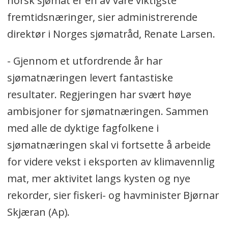
norsk sjømat er en av våre viktigste
fremtidsnæringer, sier administrerende
Det ble en solid eksportrekord for
direktør i Norges sjømatråd, Renate Larsen.
blant annet laks, kongekrabbe,
snøkrabbe og makrell.
- Gjennom et utfordrende år har
sjømatnæringen levert fantastiske
resultater. Regjeringen har svært høye
ambisjoner for sjømatnæringen. Sammen
med alle de dyktige fagfolkene i
sjømatnæringen skal vi fortsette å arbeide
for videre vekst i eksporten av klimavennlig
mat, mer aktivitet langs kysten og nye
rekorder, sier fiskeri- og havminister Bjørnar
Skjæran (Ap).