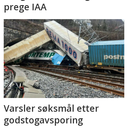
prege IAA
Varsler søksmål etter
godstog­avsporing