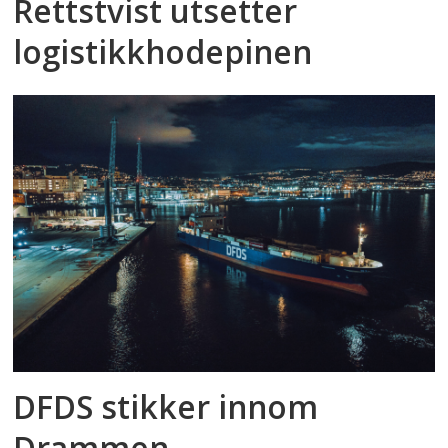
Rettstvist utsetter
logistikkhodepinen
DFDS stikker innom
Drammen