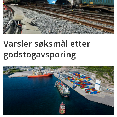
Varsler søksmål etter
godstog­avsporing