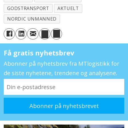
GODSTRANSPORT
AKTUELT
NORDIC UNMANNED
Få gratis nyhetsbrev
Abonner på nyhetsbrev fra MTlogistikk for
de siste nyhetene, trendene og analysene.