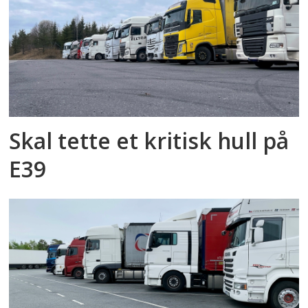
Skal tette et kritisk hull på
E39