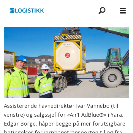
Assisterende havnedirektør Ivar Vannebo (til
venstre) og salgssjef for «Air1 AdBlue®» i Yara,
Edgar Borge, håper begge på mer forutsigbare
betingelser for jernbanetransporten til og fra