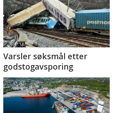
Varsler søksmål etter
godstog­avsporing