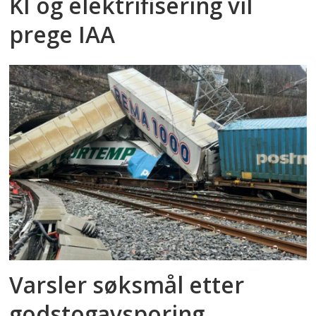
KI og elektrifisering vil
prege IAA
Varsler søksmål etter
godstog­avsporing