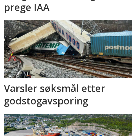
prege IAA
Varsler søksmål etter
godstog­avsporing