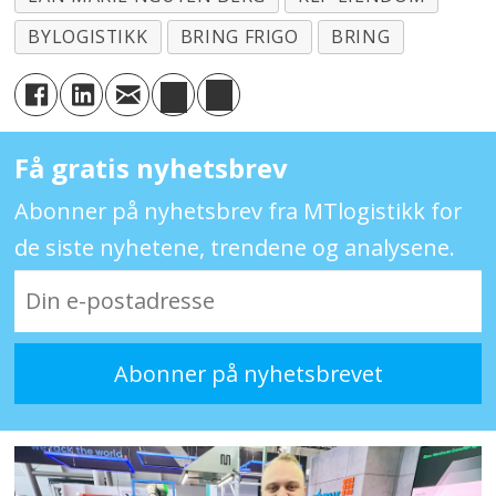
BYLOGISTIKK
BRING FRIGO
BRING
Få gratis nyhetsbrev
Abonner på nyhetsbrev fra MTlogistikk for
de siste nyhetene, trendene og analysene.