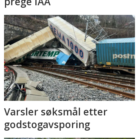
prege IAA
Varsler søksmål etter
godstog­avsporing