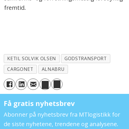
fremtid.
KETIL SOLVIK OLSEN
GODSTRANSPORT
CARGONET
ALNABRU
Få gratis nyhetsbrev
Abonner på nyhetsbrev fra MTlogistikk for
de siste nyhetene, trendene og analysene.