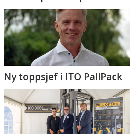
Ny toppsjef i ITO PallPack