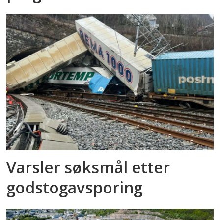
Varsler søksmål etter
godstog­avsporing