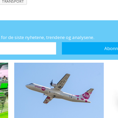
TRANSPORT
for de siste nyhetene, trendene og analysene.