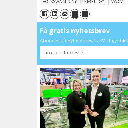
VOLKSWAGEN NYTTEKJØRETØY
VWCV
Få gratis nyhetsbrev
Abonner på nyhetsbrev fra MTlogistikk 