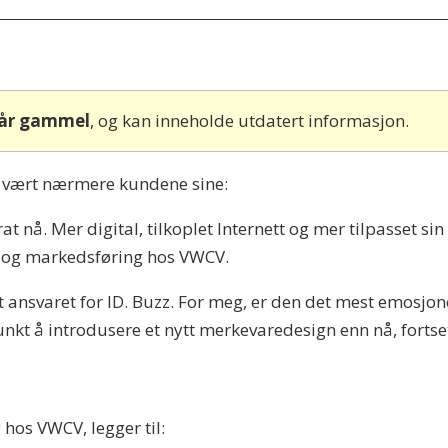
 år gammel
, og kan inneholde utdatert informasjon.
y vært nærmere kundene sine:
t nå. Mer digital, tilkoplet Internett og mer tilpasset si
 og markedsføring hos VWCV.
t ansvaret for ID. Buzz. For meg, er den det mest emosjone
punkt å introdusere et nytt merkevaredesign enn nå, fortse
hos VWCV, legger til: