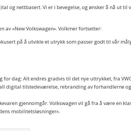
tal og nettbasert. Vi er i bevegelse, og ønsker å nå ut ti
gen av «New Volkswagen». Volkmer fortsetter:
fokusert på å utvikle et utrykk som passer godt til vår m
for dag: Alt endres gradvis til det nye uttrykket, fra VWC
 all digital tilstedeværelse, rebranding av forhandlerne o
kevaren gjennomgår. Volkswagen vil gå fra å være en klas
tidens mobilitetsløsninger».