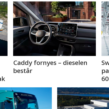
Caddy fornyes – dieselen
Sw
består
pa
ak
60