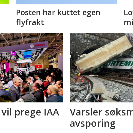
Posten har kuttet egen
Lo
flyfrakt
mi
 vil prege IAA
Varsler søksm
avsporing