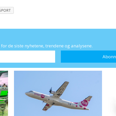
SPORT
for de siste nyhetene, trendene og analysene.