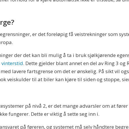
orge?
grensninger, er det foreløpig få veistrekninger som syste
uropa.
kninger der det kan bli mulig å ta i bruk sjølkjørende ege
 vinterstid
. Dette gjelder blant annet en del av Ring 3 og 
s med lavere fartsgrense om det er ønskelig. På sikt vil o
ok veiskulder til at biler kan kjøre til siden og stoppe, si
tesystemer på nivå 2, er det mange advarsler om at fører t
 fungerer. Dette er viktig å sette seg inn i.
ansvaret på føreren, og systemet må selv håndtere begren