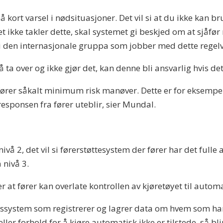
 kort varsel i nødsituasjoner. Det vil si at du ikke kan b
 ikke takler dette, skal systemet gi beskjed om at sjåfør 
i den internasjonale gruppa som jobber med dette regelv
 ta over og ikke gjør det, kan denne bli ansvarlig hvis det
lv utfører såkalt minimum risk manøver. Dette er for ekse
esponsen fra fører uteblir, sier Mundal.
å 2, det vil si førerstøttesystem der fører har det fulle 
 nivå 3.
3 er at fører kan overlate kontrollen av kjøretøyet til autom
gssystem som registrerer og lagrer data om hvem som har k
er forhold for å kjøre automatisk ikke er tilstede, så blir