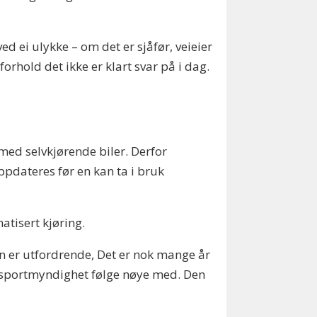
d ei ulykke – om det er sjåfør, veieier
rhold det ikke er klart svar på i dag.
t med selvkjørende biler. Derfor
oppdateres før en kan ta i bruk
atisert kjøring.
yn er utfordrende, Det er nok mange år
ransportmyndighet følge nøye med. Den