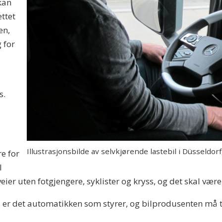
kan
ttet
en,
 for
s.
Illustrasjonsbilde av selvkjørende lastebil i Düsseldorf
e for
I
ier uten fotgjengere, syklister og kryss, og det skal være f
 nå, er det automatikken som styrer, og bilprodusenten må 