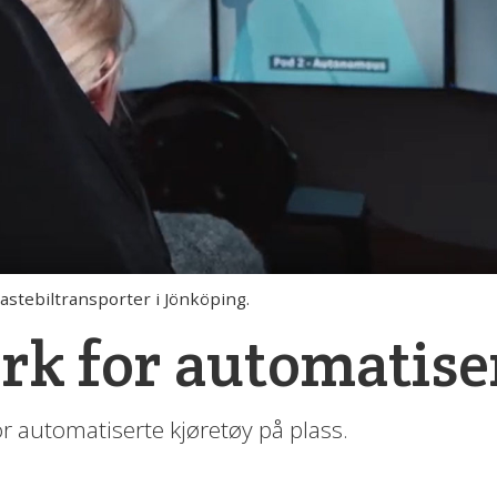
astebiltransporter i Jönköping.
rk for automatise
or automatiserte kjøretøy på plass.