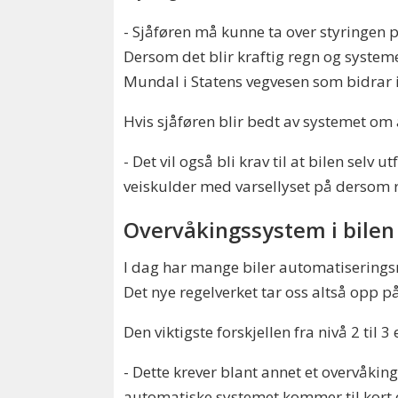
- Sjåføren må kunne ta over styringen på
Dersom det blir kraftig regn og systemet
Mundal i Statens vegvesen som bidrar 
Hvis sjåføren blir bedt av systemet om å
- Det vil også bli krav til at bilen se
veiskulder med varsellyset på dersom r
Overvåkingssystem i bilen
I dag har mange biler automatiseringsniv
Det nye regelverket tar oss altså opp på
Den viktigste forskjellen fra nivå 2 til 
- Dette krever blant annet et overvåkin
automatiske systemet kommer til kort ell