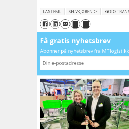
LASTEBIL
SELVKJØRENDE
GODSTRAN
Få gratis nyhetsbrev
Abonner på nyhetsbrev fra MTlogistikk 