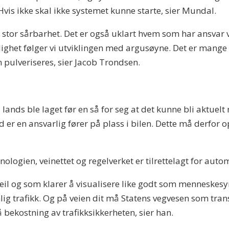
vis ikke skal ikke systemet kunne starte, sier Mundal.
stor sårbarhet. Det er også uklart hvem som har ansvar ve
het følger vi utviklingen med argusøyne. Det er mange fo
 pulveriseres, sier Jacob Trondsen.
l lands ble laget før en så for seg at det kunne bli aktuel
tid er en ansvarlig fører på plass i bilen. Dette må derfor 
logien, veinettet og regelverket er tilrettelagt for autom
feil og som klarer å visualisere like godt som menneskes
vanlig trafikk. Og på veien dit må Statens vegvesen som t
 bekostning av trafikksikkerheten, sier han.