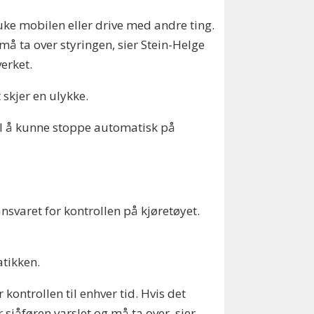
ruke mobilen eller drive med andre ting.
må ta over styringen, sier Stein-Helge
erket.
 skjer en ulykke.
mpel å kunne stoppe automatisk på
ansvaret for kontrollen på kjøretøyet.
atikken.
ontrollen til enhver tid. Hvis det
 sjåføren varslet og må ta over, sier