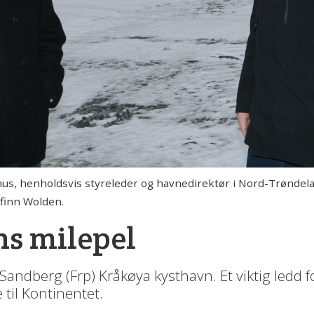
hus, henholdsvis styreleder og havnedirektør i Nord-Trøndela
gfinn Wolden.
ns milepel
 Sandberg (Frp) Kråkøya kysthavn. Et viktig ledd 
 til Kontinentet.