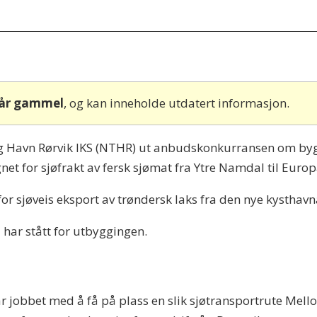
 år gammel
, og kan inneholde utdatert informasjon.
elag Havn Rørvik IKS (NTHR) ut anbudskonkurransen om b
t for sjøfrakt av fersk sjømat fra Ytre Namdal til Europ
 for sjøveis eksport av trøndersk laks fra den nye kysthavn
 har stått for utbyggingen.
år jobbet med å få på plass en slik sjøtransportrute Mel