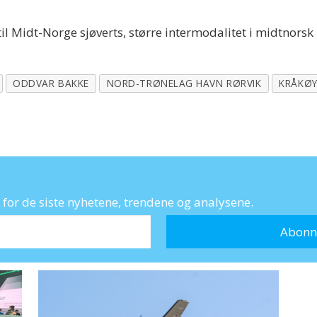
Midt-Norge sjøverts, større intermodalitet i midtnorsk log
ODDVAR BAKKE
NORD-TRØNELAG HAVN RØRVIK
KRÅKØY
for de siste nyhetene, trendene og analysene.