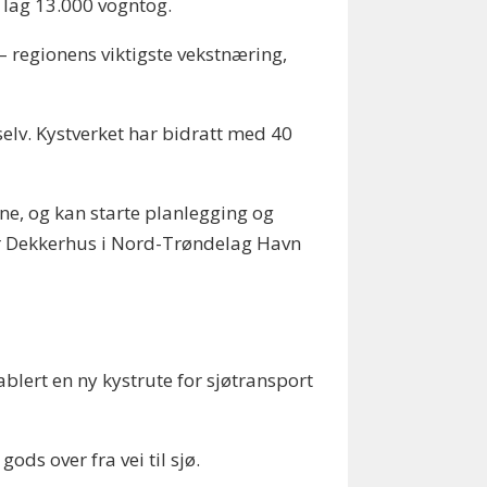
m lag 13.000 vogntog.
 regionens viktigste vekstnæring,
lv. Kystverket har bidratt med 40
ne, og kan starte planlegging og
var Dekkerhus i Nord-Trøndelag Havn
blert en ny kystrute for sjøtransport
ds over fra vei til sjø.