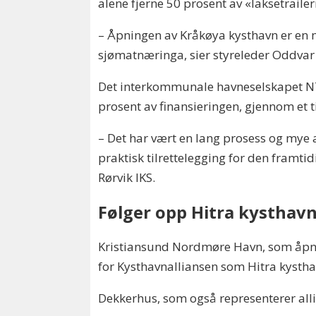
alene fjerne 50 prosent av «laksetrailer
– Åpningen av Kråkøya kysthavn er en m
sjømatnæringa, sier styreleder Oddvar
Det interkommunale havneselskapet NTH
prosent av finansieringen, gjennom et t
– Det har vært en lang prosess og mye a
praktisk tilrettelegging for den framt
Rørvik IKS.
Følger opp Hitra kysthav
Kristiansund Nordmøre Havn, som åpnet H
for Kysthavnalliansen som Hitra kysthav
Dekkerhus, som også representerer allia