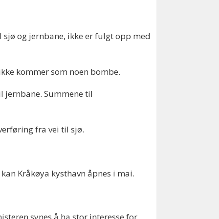
l sjø og jernbane, ikke er fulgt opp med
en ikke kommer som noen bombe.
til jernbane. Summene til
føring fra vei til sjø.
er kan Kråkøya kysthavn åpnes i mai.
isteren synes å ha stor interesse for