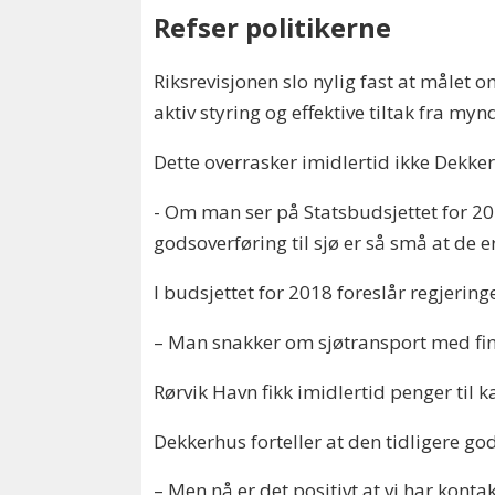
Refser politikerne
Riksrevisjonen slo nylig fast at målet o
aktiv styring og effektive tiltak fra my
Dette overrasker imidlertid ikke Dekk
- Om man ser på Statsbudsjettet for 2018
godsoverføring til sjø er så små at de er
I budsjettet for 2018 foreslår regjering
– Man snakker om sjøtransport med fine
Rørvik Havn fikk imidlertid penger til 
Dekkerhus forteller at den tidligere 
– Men nå er det positivt at vi har kont