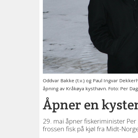
Oddvar Bakke (t.v.) og Paul Ingvar Dekker
åpning av Kråkøya kysthavn. Foto: Per Da
Åpner en kyste
29. mai åpner fiskeriminister Per
frossen fisk på kjøl fra Midt-Norge