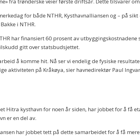
ne» fra trønderske veier første driftsår. Dette tilsvarer o
erkedag for både NTHR, Kysthavnalliansen og – på sikt –
 Bakke i NTHR.
R har finansiert 60 prosent av utbyggingskostnadene se
ilskudd gitt over statsbudsjettet.
rbeid å komme hit. Nå ser vi endelig de fysiske resultate
idige aktiviteten på Kråkøya, sier havnedirektør Paul Ing
n
itra kysthavn for noen år siden, har jobbet for å få eta
n er en del av.
nsen har jobbet tett på dette samarbeidet for å få mere go