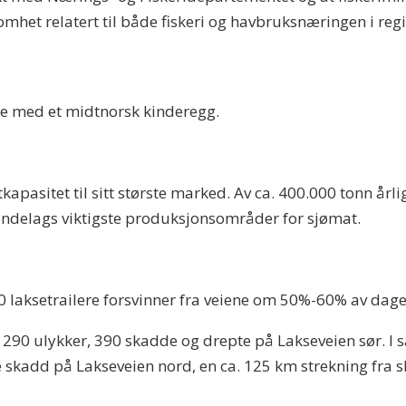
somhet relatert til både fiskeri og havbruksnæringen i reg
fte med et midtnorsk kinderegg.
pasitet til sitt største marked. Av ca. 400.000 tonn årli
røndelags viktigste produksjonsområder for sjømat.
0 laksetrailere forsvinner fra veiene om 50%-60% av dagens
t 290 ulykker, 390 skadde og drepte på Lakseveien sør. I 
e skadd på Lakseveien nord, en ca. 125 km strekning fra sl