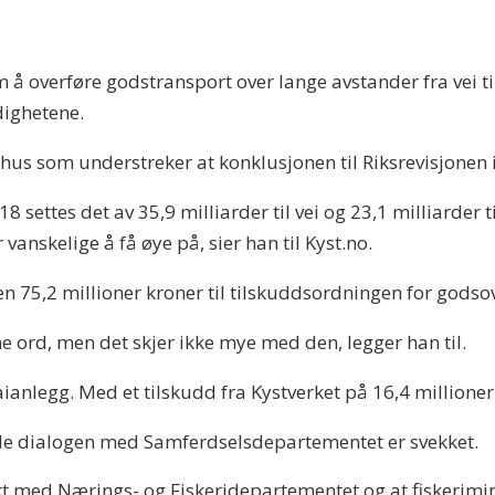
m å overføre godstransport over lange avstander fra vei ti
ndighetene.
erhus som understreker at konklusjonen til Riksrevisjon
 settes det av 35,9 milliarder til vei og 23,1 milliarder 
 vanskelige å få øye på, sier han til Kyst.no.
en 75,2 millioner kroner til tilskuddsordningen for godsover
 ord, men det skjer ikke mye med den, legger han til.
kaianlegg. Med et tilskudd fra Kystverket på 16,4 million
gode dialogen med Samferdselsdepartementet er svekket.
akt med Nærings- og Fiskeridepartementet og at fiskerimin