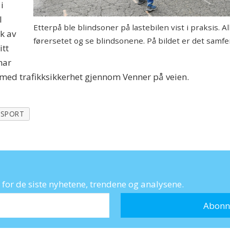
i
I
Etterpå ble blindsoner på lastebilen vist i praksis. Al
k av
førersetet og se blindsonene. På bildet er det samfe
itt
har
t med trafikksikkerhet gjennom Venner på veien.
SPORT
for de siste nyhetene, trendene og analysene.