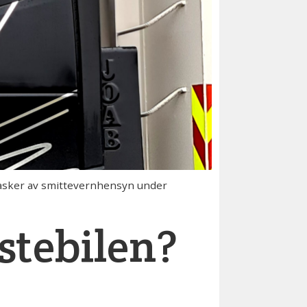
masker av smittevernhensyn under
stebilen?