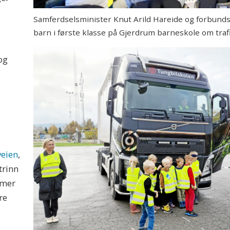
Samferdselsminister Knut Arild Hareide og forbunds
barn i første klasse på Gjerdrum barneskole om traf
og
veien
,
trinn
 mer
re