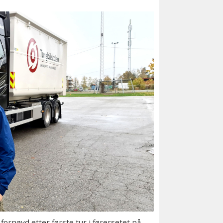
ornøyd etter første tur i førersetet på