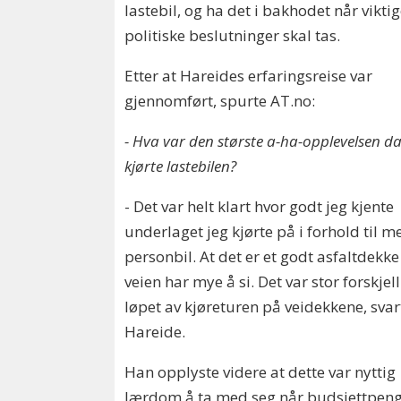
lastebil, og ha det i bakhodet når vikti
politiske beslutninger skal tas.
Etter at Hareides erfaringsreise var
gjennomført, spurte AT.no:
- Hva var den største a-ha-opplevelsen d
kjørte lastebilen?
- Det var helt klart hvor godt jeg kjente
underlaget jeg kjørte på i forhold til m
personbil. At det er et godt asfaltdekk
veien har mye å si. Det var stor forskjell
løpet av kjøreturen på veidekkene, svar
Hareide.
Han opplyste videre at dette var nyttig
lærdom å ta med seg når budsjettpen