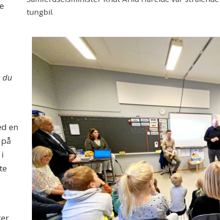
ge
tungbil.
a du
ed en
e på
 i
te
ger