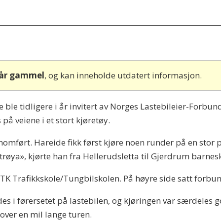
 år gammel
, og kan inneholde utdatert informasjon.
le tidligere i år invitert av Norges Lastebileier-Forbund (
på veiene i et stort kjøretøy.
nomført. Hareide fikk først kjøre noen runder på en stor
 trøya», kjørte han fra Hellerudsletta til Gjerdrum barnesk
 TK Trafikkskole/Tungbilskolen. På høyre side satt forbun
des i førersetet på lastebilen, og kjøringen var særdeles 
 over en mil lange turen.