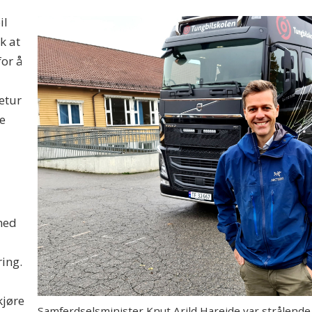
il
k at
for å
retur
le
 med
ring.
kjøre
Samferdselsminister Knut Arild Hareide var strålende f