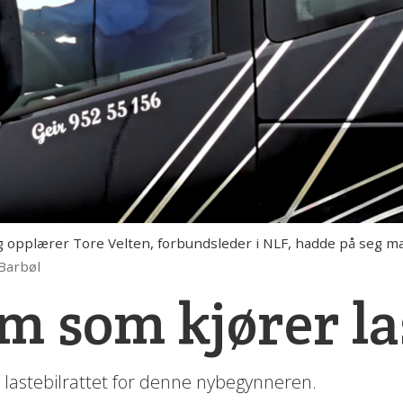
g opplærer Tore Velten, forbundsleder i NLF, hadde på seg 
Barbøl
m som kjører la
 lastebilrattet for denne nybegynneren.