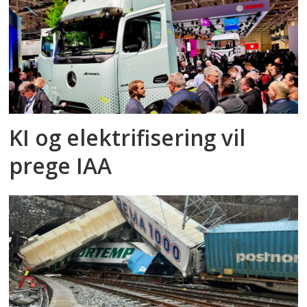
KI og elektrifisering vil
prege IAA