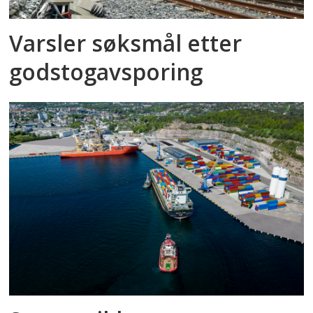
Varsler søksmål etter
godstog­avsporing