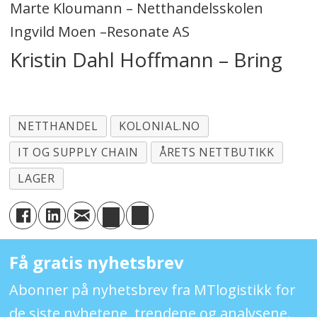
Marte Kloumann – Netthandelsskolen
Ingvild Moen –Resonate AS
Kristin Dahl Hoffmann – Bring
NETTHANDEL
KOLONIAL.NO
IT OG SUPPLY CHAIN
ÅRETS NETTBUTIKK
LAGER
Få gratis nyhetsbrev
Abonner på nyhetsbrev fra MTlogistikk for
de siste nyhetene, trendene og analysene.