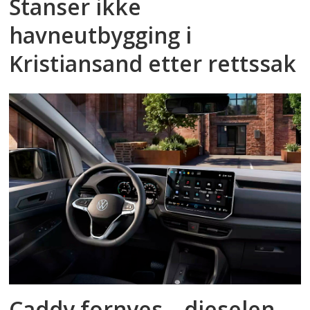
Stanser ikke
havneutbygging i
Kristiansand etter rettssak
Caddy fornyes – dieselen