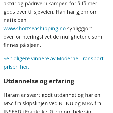
- Eirill Bø, Handelshøyskolen
aktør og pådriver i kampen for å få mer
BI (formann)
gods over til sjøveien. Han har gjennom
- Lars Inge Fenes,
nettsiden
Logistikkforeningen.no
www.shortseashipping.no
synliggjort
og Kremmerhuset
overfor næringslivet de mulighetene som
AS
finnes på sjøen.
- Einar Olsen, Drammen
Se tidligere vinnere av Moderne Transport-
Havn
prisen her.
- Torbjørn Johannson,
ASKO/Fjorårsvinner
Utdannelse og erfaring
Sekretær:
- Øyvind Ludt, redaktør
Haram er svært godt utdannet og har en
Moderne Transport
MSc fra skipslinjen ved NTNU og MBA fra
INSEAD i Frankrike. Gjennom hele sin