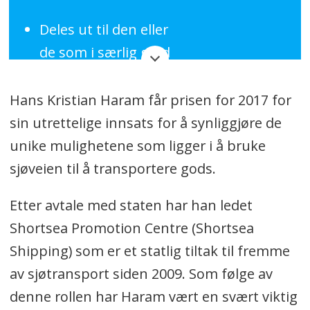
Deles ut til den eller
de som i særlig grad
har utmerket seg innen
fagfeltene logistikk og
Hans Kristian Haram får prisen for 2017 for
transport.
sin utrettelige innsats for å synliggjøre de
unike mulighetene som ligger i å bruke
Delt ut hvert år siden 1969
sjøveien til å transportere gods.
Vinneren får heder og
ære, et innrammet diplom
Etter avtale med staten har han ledet
og en sjekk på 15.000
Shortsea Promotion Centre (Shortsea
kroner.
Shipping) som er et statlig tiltak til fremme
av sjøtransport siden 2009. Som følge av
JURY:
denne rollen har Haram vært en svært viktig