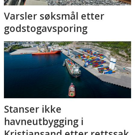
Varsler søksmål etter
godstog­avsporing
Stanser ikke
havneutbygging i
Kristiansand etter rettssak