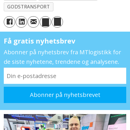
GODSTRANSPORT
Få gratis nyhetsbrev
Abonner på nyhetsbrev fra MTlogistikk for
de siste nyhetene, trendene og analysene.