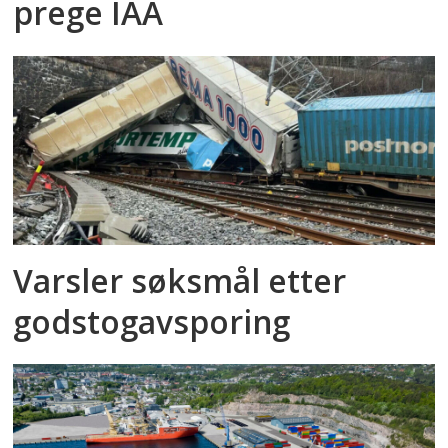
prege IAA
Varsler søksmål etter
godstog­avsporing