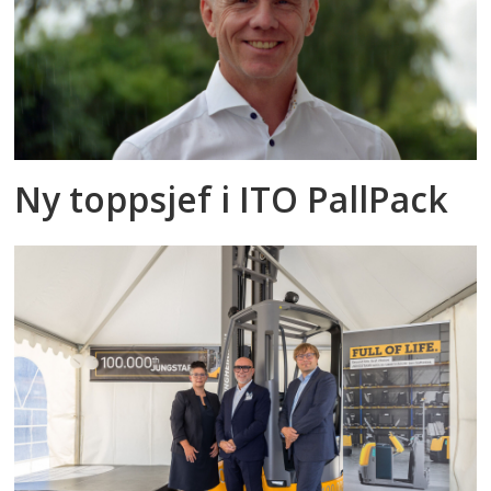
Ny toppsjef i ITO PallPack