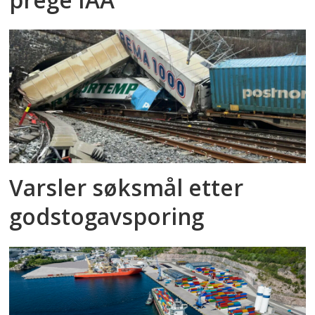
Varsler søksmål etter
godstog­avsporing